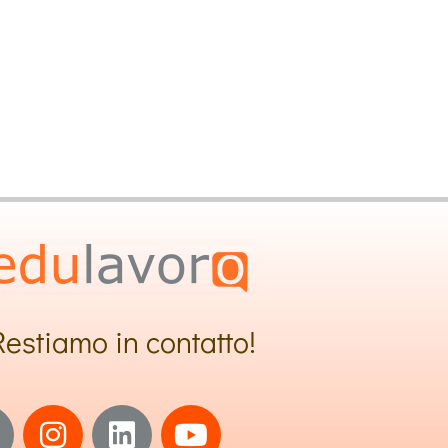
i Crescita
Lavoratori
e Imprese
Restiamo in contatto!