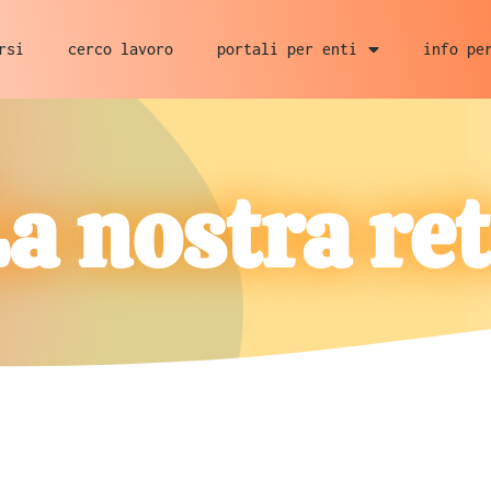
rsi
cerco lavoro
portali per enti
info pe
a nostra re