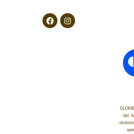
GLOMED
dei M
aiutare
ser