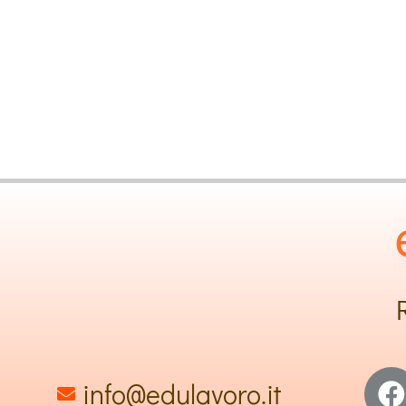
Opportunità d
per 
info@edulavoro.it