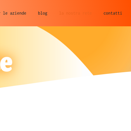
r le aziende
blog
la nostra rete
contatti
te