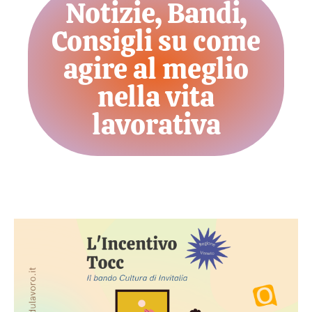
Notizie, Bandi,
Consigli su come
agire al meglio
nella vita
lavorativa