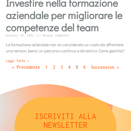
Investire nella formazione
aziendale per migliorare le
competenze del team
Gennaio 10, 2022
Nessun commento
La formazione aziendale non va considerata un costo da affrontare
una tantum, bensì un percorso continuo e dinamico. Come gestirla?
Leggi Tutto »
« Precedente
1
2
3
4
5
6
Successivo »
ISCRIVITI ALLA
NEWSLETTER