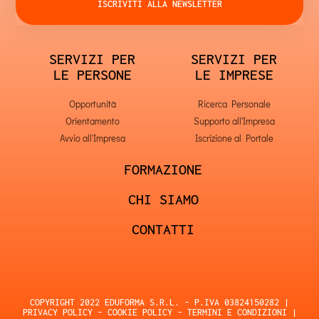
ISCRIVITI ALLA NEWSLETTER
SERVIZI PER
SERVIZI PER
LE PERSONE
LE IMPRESE
Opportunità
Ricerca Personale
Orientamento
Supporto all'Impresa
Avvio all'Impresa
Iscrizione al Portale
FORMAZIONE
CHI SIAMO
CONTATTI
COPYRIGHT 2022 EDUFORMA S.R.L. - P.IVA 03824150282 |
PRIVACY POLICY
-
COOKIE POLICY
-
TERMINI E CONDIZIONI
|