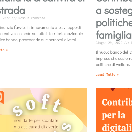
strada
a sosteg
politich
4, 2022
Nessun commento
inanzia l’avvio, il rinnovamento e lo sviluppo di
famiglia
creative con sede su tutto il territorio nazionale
ico bando, prevedendo due percorsi diversi.
Giugno 29, 2022
N
tto »
Il nuovo bando del D
imprese che sosterr
politiche di welfare.
Leggi Tutto »