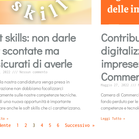
t skills: non darle
Contribu
 scontate ma
digitali
icurati di averle
imprese
Commerc
8, 2022
Nessun commento
 la nostra candidatura venga presa in
Maggio 27, 2022
N
azione non dobbiamo focalizzarci
amente sulle nostre competenze tecniche.
Camera di Commercio 
 di una nuova opportunità è importante
fondo perduto per le
are anche le soft skills che ci caratterizzano.
competenze e tecnolo
tto »
Leggi Tutto »
dente
1
2
3
4
5
6
Successivo »