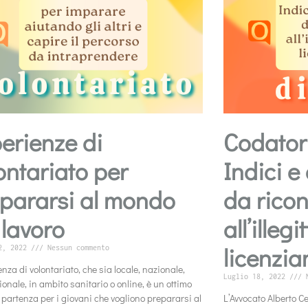
erienze di
Codatori
ontariato per
Indici 
pararsi al mondo
da rico
 lavoro
all’illeg
licenzi
2, 2022
Nessun commento
enza di volontariato, che sia locale, nazionale,
Luglio 18, 2022
N
ionale, in ambito sanitario o online, è un ottimo
 partenza per i giovani che vogliono prepararsi al
L’Avvocato Alberto Ce