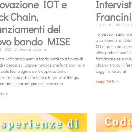
ovazione IOT e
Intervi
ck Chain,
Francini
anziamenti del
Luglio 28, 2022
N
Tommaso Francini è 
ovo bando MISE
e co-founder di Chi
Ci ha raccontato come
9, 2022
Nessun commento
sfide professionali, 
arrivo finanziamenti a fondo perduto a favore di
formazione aziendale 
 di ricerca, sviluppo e innovazione funzionali allo
Chiana, tra cui il fes
 delle tecnologie e delle applicazioni di
Leggi l’intervista!
nza artificiale, blockchain e internet of things,
Leggi Tutto »
diante il paradigma del metaverso.
tto »