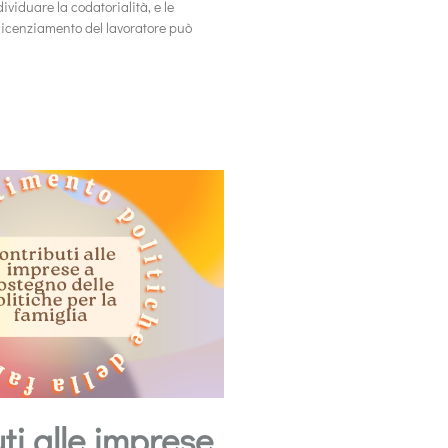
dividuare la codatorialità, e le
 licenziamento del lavoratore può
ti alle imprese