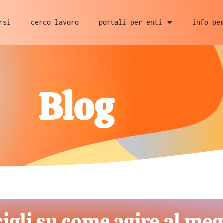
rsi
cerco lavoro
portali per enti
info pe
Blog
sigli su come agire al meg