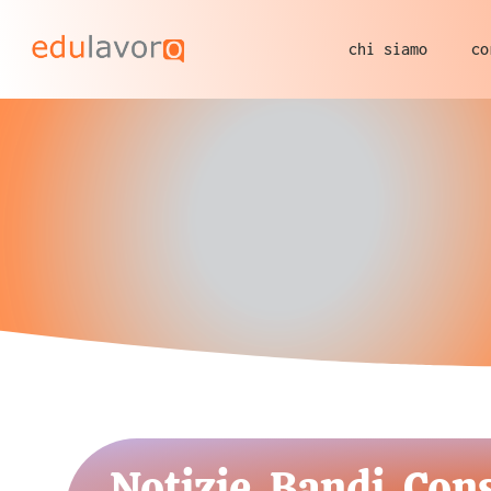
chi siamo
co
Notizie, Bandi, Con