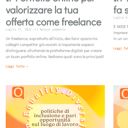
valorizzare la tua
fa 
offerta come freelance
Luglio 
Il MISE f
Luglio 13, 2022
Nessun commento
imprese 
Un freelance, soprattutto all’inizio, dev farsi spazio tra
in un un
colleghi competitor già avviati: è importante sapersi
Leggi Tu
distinguere, sfruttando le piattaforme digitali per creare
un buon portfolio online. Vediamo quali sono le principali!
Leggi Tutto »