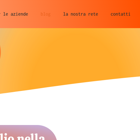
r le aziende
blog
la nostra rete
contatti
lio nella