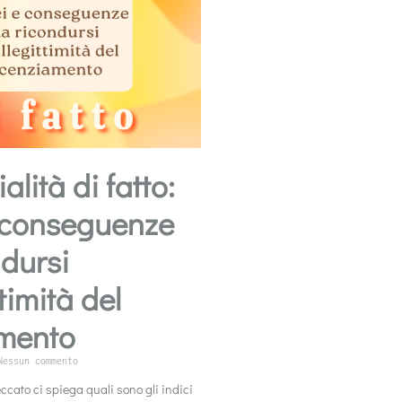
alità di fatto:
e conseguenze
ndursi
ittimità del
amento
essun commento
ccato ci spiega quali sono gli indici