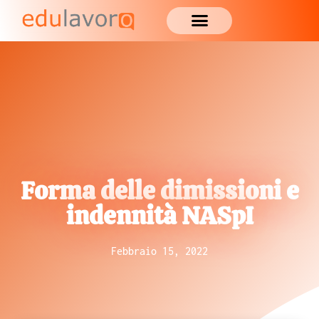
Forma delle dimissioni e
indennità NASpI
Febbraio 15, 2022