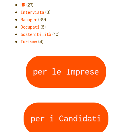
(27)
HR
(3)
Intervista
(39)
Manager
(8)
Occupati
(10)
Sostenibilità
(4)
Turismo
per le Imprese
per i Candidati