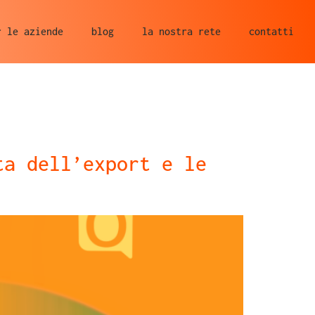
r le aziende
blog
la nostra rete
contatti
ta dell’export e le