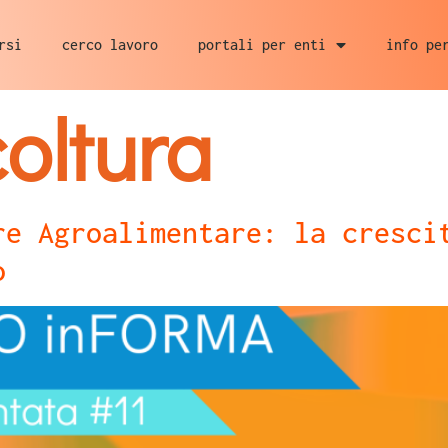
rsi
cerco lavoro
portali per enti
info pe
oltura
re Agroalimentare: la cresci
o