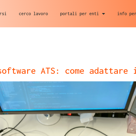
rsi
cerco lavoro
portali per enti
info pe
software ATS: come adattare