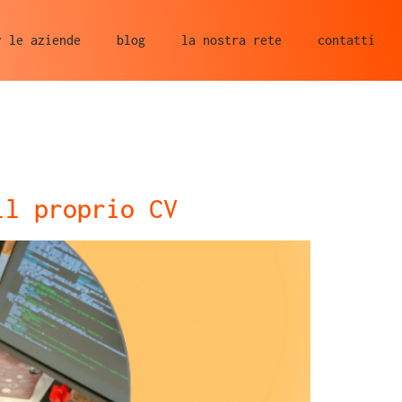
r le aziende
blog
la nostra rete
contatti
 il proprio CV