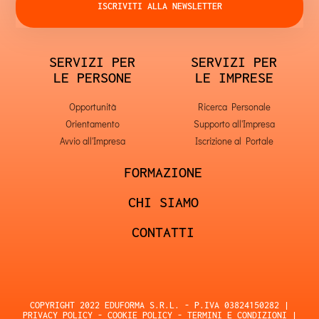
ISCRIVITI ALLA NEWSLETTER
SERVIZI PER
SERVIZI PER
LE PERSONE
LE IMPRESE
Opportunità
Ricerca Personale
Orientamento
Supporto all'Impresa
Avvio all'Impresa
Iscrizione al Portale
FORMAZIONE
CHI SIAMO
CONTATTI
COPYRIGHT 2022 EDUFORMA S.R.L. - P.IVA 03824150282 |
PRIVACY POLICY
-
COOKIE POLICY
-
TERMINI E CONDIZIONI
|