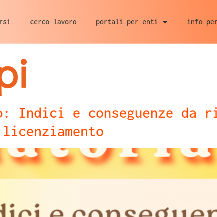
rsi
cerco lavoro
portali per enti
info pe
pi
o: Indici e conseguenze da r
 licenziamento