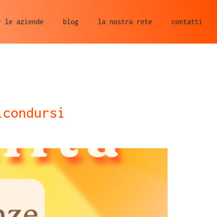
r le aziende
blog
la nostra rete
contatti
icondursi