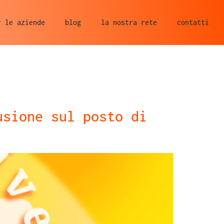
r le aziende
blog
la nostra rete
contatti
usione sul posto di