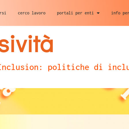
rsi
cerco lavoro
portali per enti
info pe
sività
Inclusion: politiche di incl