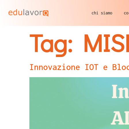
chi siamo
co
Tag:
MIS
Innovazione IOT e Blo