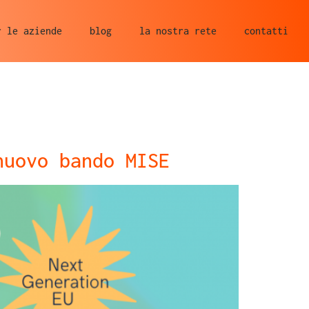
r le aziende
blog
la nostra rete
contatti
nuovo bando MISE