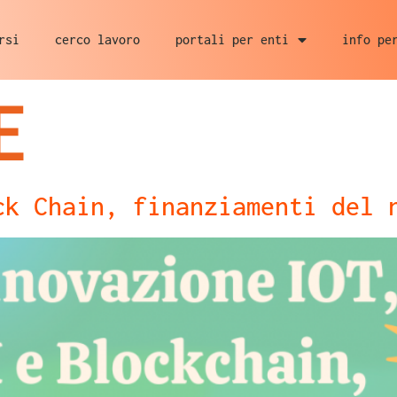
rsi
cerco lavoro
portali per enti
info pe
E
ck Chain, finanziamenti del 