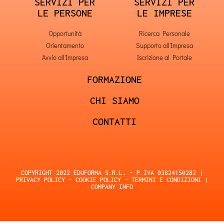
SERVIZI PER
SERVIZI PER
LE PERSONE
LE IMPRESE
Opportunità
Ricerca Personale
Orientamento
Supporto all'Impresa
Avvio all'Impresa
Iscrizione al Portale
FORMAZIONE
CHI SIAMO
CONTATTI
COPYRIGHT 2022 EDUFORMA S.R.L. - P.IVA 03824150282 |
PRIVACY POLICY
-
COOKIE POLICY
-
TERMINI E CONDIZIONI
|
COMPANY INFO