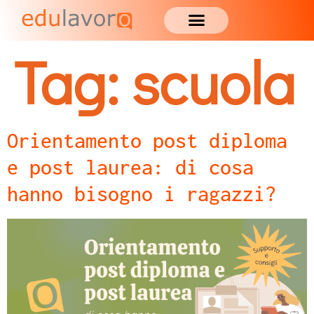
Tag:
scuola
Orientamento post diploma
e post laurea: di cosa
hanno bisogno i ragazzi?