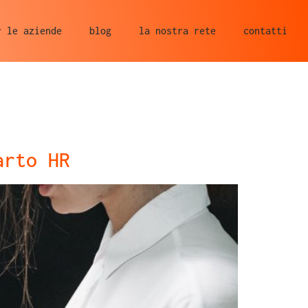
r le aziende
blog
la nostra rete
contatti
arto HR