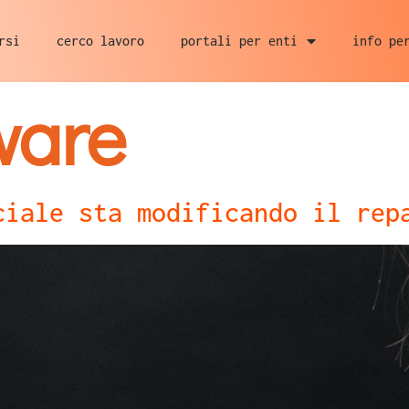
rsi
cerco lavoro
portali per enti
info pe
ware
ciale sta modificando il rep