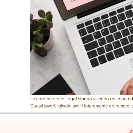
Le carriere digitali oggi stanno vivendo un’epoca 
Questi lavori, talvolta svolti interamente da remoto