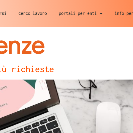
rsi
cerco lavoro
portali per enti
info pe
enze
iù richieste