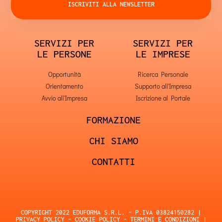
ISCRIVITI ALLA NEWSLETTER
SERVIZI PER
SERVIZI PER
LE PERSONE
LE IMPRESE
Opportunità
Ricerca Personale
Orientamento
Supporto all'Impresa
Avvio all'Impresa
Iscrizione al Portale
FORMAZIONE
CHI SIAMO
CONTATTI
COPYRIGHT 2022 EDUFORMA S.R.L. - P.IVA 03824150282 |
PRIVACY POLICY
-
COOKIE POLICY
-
TERMINI E CONDIZIONI
|