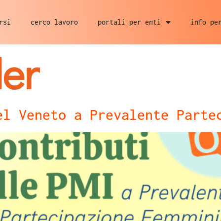
rsi
cerco lavoro
portali per enti
info pe
er
el Veneto a Prevalente Parte