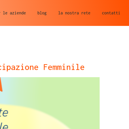
r le aziende
blog
la nostra rete
contatti
cipazione Femminile