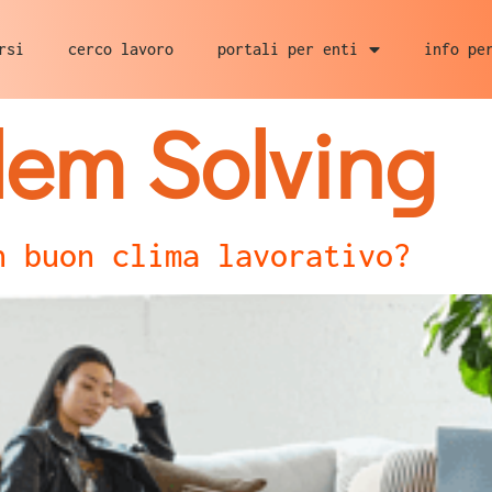
rsi
cerco lavoro
portali per enti
info pe
lem Solving
n buon clima lavorativo?