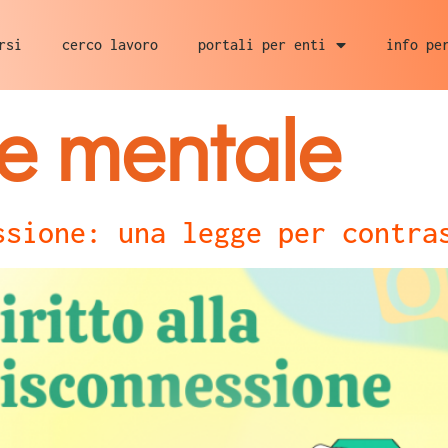
rsi
cerco lavoro
portali per enti
info pe
te mentale
ssione: una legge per contra