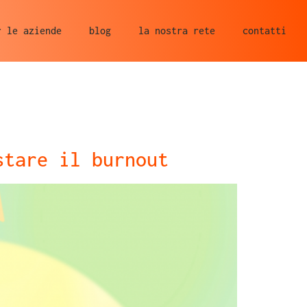
r le aziende
blog
la nostra rete
contatti
stare il burnout