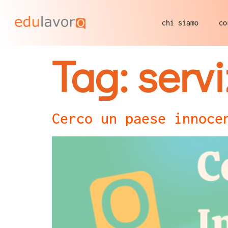
chi siamo
co
Tag:
servi
Cerco un paese innoce