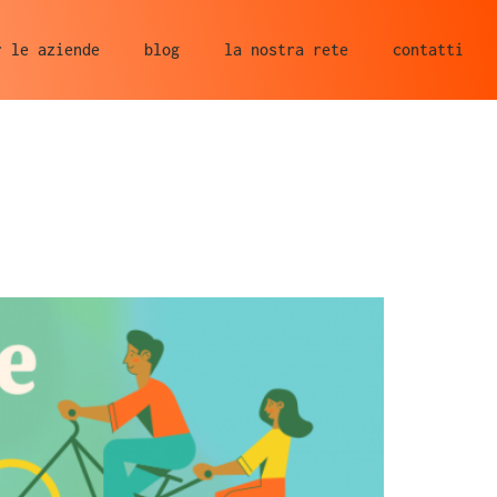
r le aziende
blog
la nostra rete
contatti