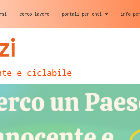
rsi
cerco lavoro
portali per enti
info pe
zi
nte e ciclabile