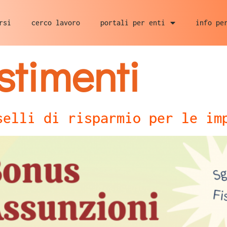
rsi
cerco lavoro
portali per enti
info pe
stimenti
selli di risparmio per le im