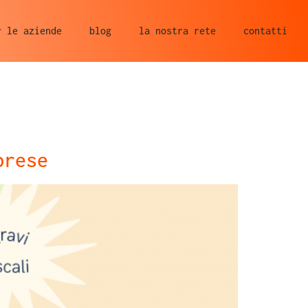
r le aziende
blog
la nostra rete
contatti
prese