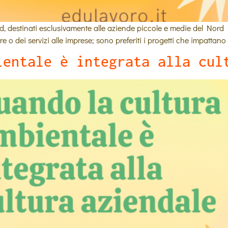
l sud, destinati esclusivamente alle aziende piccole e medie del Nor
iere o dei servizi alle imprese; sono preferiti i progetti che impattan
ientale è integrata alla cul