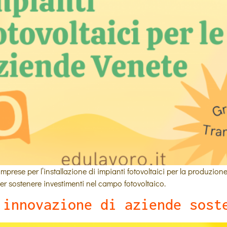
rese per l’installazione di impianti fotovoltaici per la produzione
 per sostenere investimenti nel campo fotovoltaico.
’innovazione di aziende sost