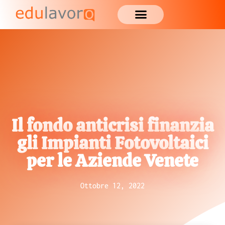
Il fondo anticrisi finanzia
gli Impianti Fotovoltaici
per le Aziende Venete
Ottobre 12, 2022